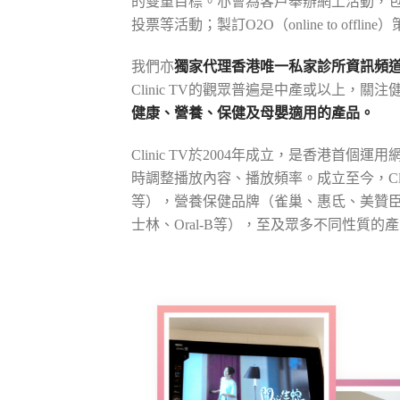
的雙重目標。亦會為客戶舉辦網上活動，包
投票等活動；製訂O2O（online to offl
我們亦
獨家代理香港唯一私家診所資訊頻道Cli
Clinic TV的觀眾普遍是中產或以上
健康、營養、保健及母嬰適用的產品。
Clinic TV於2004年成立，是香
時調整播放內容、播放頻率。成立至今，Clinic T
等），營養保健品牌（雀巢、惠氐、美贊臣、美素佳兒、J
士林、Oral-B等），至及眾多不同性質的