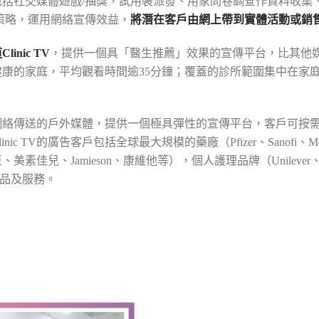
括社交媒體遊戲/抽獎，試用裝派發、用家問卷調查作資料收集
ine）策略，運用網絡宣傳效益，
將潛在客戶由網上帶到實體活動或銷
nic TV
，提供一個具「醫生推薦」效果的宣傳平台，比其他
，關注健康的家庭，平均觀看時間逾35分鐘；覆蓋的診所範圍集中在
港首個運用網絡傳送的戶外媒體，提供一個極具彈性的宣傳平台，客戶
V的廣告客戶包括全球最大規模的藥廠（Pfizer、Sanofi、Merck、No
amieson、康維他等），個人護理品牌（Unilever、Johnson &
產品及服務。