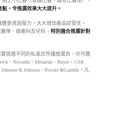
、網上小比賽（食譜比賽、填色比賽等）、
售點，令推廣效果大大提升。
媒體更具說服力，大大增加產品認受性。
家庭醫學、婦產科及兒科，
特別適合推廣針對
可按需要挑選不同的私家診所播放廣告，亦可隨
vartis、Menarini、Bayer、GSK
 Johnson、Procter &Gamble、凡