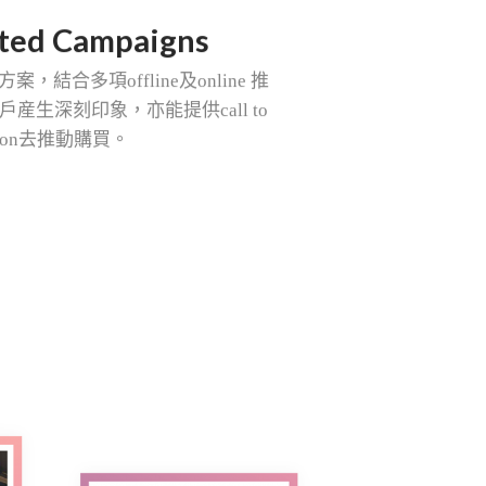
ated Campaigns
方案，結合多項
offline
及
online
推
戶産生深刻印象，亦能提供
call to
ion
去推動購買。